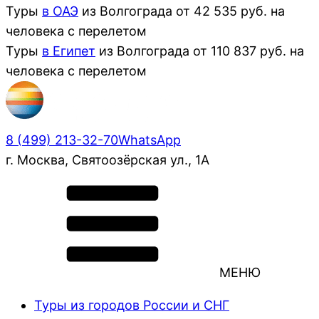
Туры
в ОАЭ
из
Волгограда
от
42 535
руб. на
человека с перелетом
Туры
в Египет
из
Волгограда
от
110 837
руб. на
человека с перелетом
8 (499) 213-32-70
WhatsApp
г. Москва, Святоозёрская ул., 1А
МЕНЮ
Туры из городов России и СНГ