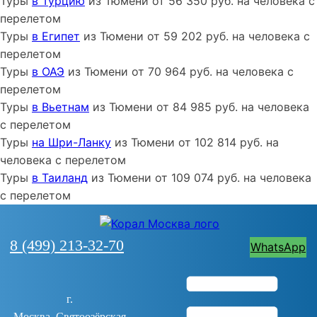
Туры
в Турцию
из
Тюмени
от
56 350
руб. на человека с
перелетом
Туры
в Египет
из
Тюмени
от
59 202
руб. на человека с
перелетом
Туры
в ОАЭ
из
Тюмени
от
70 964
руб. на человека с
перелетом
Туры
в Вьетнам
из
Тюмени
от
84 985
руб. на человека
с перелетом
Туры
на Шри-Ланку
из
Тюмени
от
102 814
руб. на
человека с перелетом
Туры
в Таиланд
из
Тюмени
от
109 074
руб. на человека
с перелетом
8 (499) 213-32-70
WhatsApp
г.
Москва, Святоозёрская