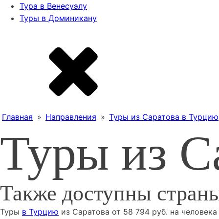
Тура в Венесуэлу
Туры в Доминикану
Главная
»
Направления
»
Туры из Саратова в Турцию
Туры из С
Также доступны страны
Туры
в Турцию
из
Саратова
от
58 794
руб. на человека