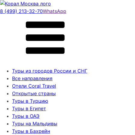
8 (499) 213-32-70
WhatsApp
Туры из городов России и СНГ
Все направления
Отели Coral Travel
Открытые страны
Туры в Турцию
Туры в Египет
Туры в ОАЭ
Туры на Мальдивы
Туры в Бахрейн