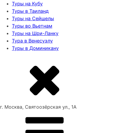
Туры на Кубу
Туры в Таиланд
Туры на Сейшелы
Туры во Вьетнам
Туры на Шри-Ланку
Тура в Венесуэлу
Туры в Доминикану
г. Москва, Святоозёрская ул., 1А