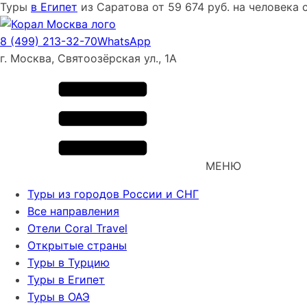
Туры
в Египет
из
Саратова
от
59 674
руб. на человека 
8 (499) 213-32-70
WhatsApp
г. Москва, Святоозёрская ул., 1А
МЕНЮ
Туры из городов России и СНГ
Все направления
Отели Coral Travel
Открытые страны
Туры в Турцию
Туры в Египет
Туры в ОАЭ