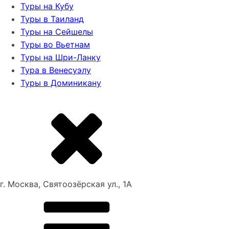
Туры на Кубу
Туры в Таиланд
Туры на Сейшелы
Туры во Вьетнам
Туры на Шри-Ланку
Тура в Венесуэлу
Туры в Доминикану
г. Москва, Святоозёрская ул., 1А