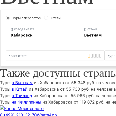
Туры с перелетом
Отели
ГОРОД ВЫЛЕТА
СТРАНА
Хабаровск
Вьетнам
Класс отеля
Курор
Также доступны страны
Туры
в Вьетнам
из
Хабаровска
от
55 348
руб. на челов
Туры
в Китай
из
Хабаровска
от
55 730
руб. на человека
Туры
в Таиланд
из
Хабаровска
от
55 966
руб. на челов
Туры
на Филиппины
из
Хабаровска
от
119 872
руб. на ч
8 (499) 213-32-70
WhatsApp