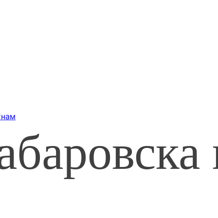
тнам
абаровска 