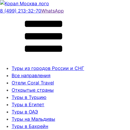
8 (499) 213-32-70
WhatsApp
Туры из городов России и СНГ
Все направления
Отели Coral Travel
Открытые страны
Туры в Турцию
Туры в Египет
Туры в ОАЭ
Туры на Мальдивы
Туры в Бахрейн