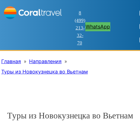
8
(499)
WhatsApp
213-
32-
70
Главная
»
Направления
»
Туры из Новокузнецка во Вьетнам
Туры из Новокузнецка во Вьетнам