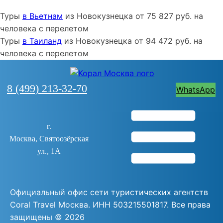
Туры
в Вьетнам
из
Новокузнецка
от
75 827
руб. на
человека с перелетом
Туры
в Таиланд
из
Новокузнецка
от
94 472
руб. на
человека с перелетом
8 (499) 213-32-70
WhatsApp
г.
Москва, Святоозёрская
ул., 1А
Официальный офис сети туристических агентств
Coral Travel Москва. ИНН 503215501817. Все права
защищены ©
2026