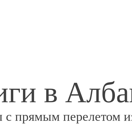
иги в Алб
 с прямым перелетом из