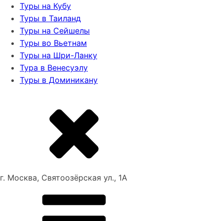
Туры на Кубу
Туры в Таиланд
Туры на Сейшелы
Туры во Вьетнам
Туры на Шри-Ланку
Тура в Венесуэлу
Туры в Доминикану
г. Москва, Святоозёрская ул., 1А