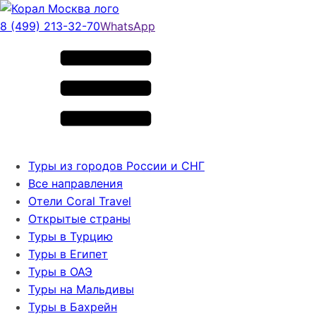
8 (499) 213-32-70
WhatsApp
Туры из городов России и СНГ
Все направления
Отели Coral Travel
Открытые страны
Туры в Турцию
Туры в Египет
Туры в ОАЭ
Туры на Мальдивы
Туры в Бахрейн