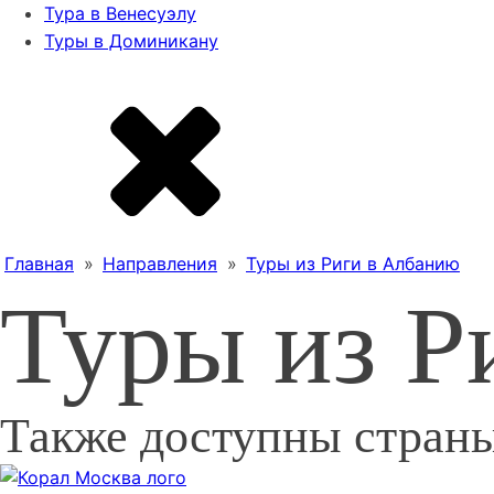
Тура в Венесуэлу
Туры в Доминикану
Главная
»
Направления
»
Туры из Риги в Албанию
Туры из Р
Также доступны страны