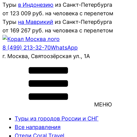
Туры
в Индонезию
из
Санкт-Петербурга
от
123 009
руб. на человека с перелетом
Туры
на Маврикий
из
Санкт-Петербурга
от
169 267
руб. на человека с перелетом
8 (499) 213-32-70
WhatsApp
г. Москва, Святоозёрская ул., 1А
МЕНЮ
Туры из городов России и СНГ
Все направления
Отели Coral Travel