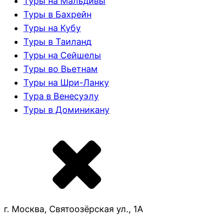
Туры на Мальдивы
Туры в Бахрейн
Туры на Кубу
Туры в Таиланд
Туры на Сейшелы
Туры во Вьетнам
Туры на Шри-Ланку
Тура в Венесуэлу
Туры в Доминикану
г. Москва, Святоозёрская ул., 1А