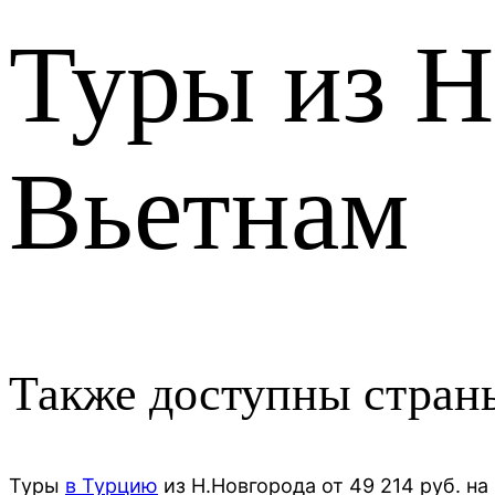
Туры из Н
Вьетнам
Также доступны страны
Туры
в Турцию
из
Н.Новгорода
от
49 214
руб. на