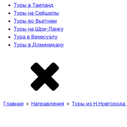
Туры в Таиланд
Туры на Сейшелы
Туры во Вьетнам
Туры на Шри-Ланку
Тура в Венесуэлу
Туры в Доминикану
Главная
»
Направления
»
Туры из Н.Новгорода