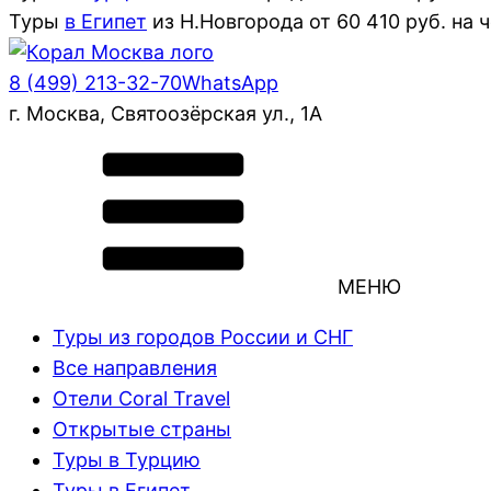
Туры
в Египет
из
Н.Новгорода
от
60 410
руб. на 
8 (499) 213-32-70
WhatsApp
г. Москва, Святоозёрская ул., 1А
МЕНЮ
Туры из городов России и СНГ
Все направления
Отели Coral Travel
Открытые страны
Туры в Турцию
Туры в Египет