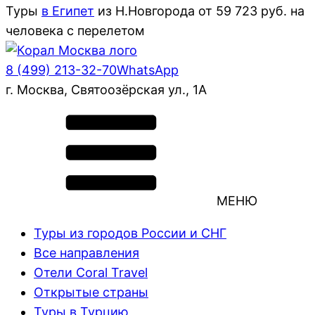
Туры
в Египет
из
Н.Новгорода
от
59 723
руб. на
человека с перелетом
8 (499) 213-32-70
WhatsApp
г. Москва, Святоозёрская ул., 1А
МЕНЮ
Туры из городов России и СНГ
Все направления
Отели Coral Travel
Открытые страны
Туры в Турцию