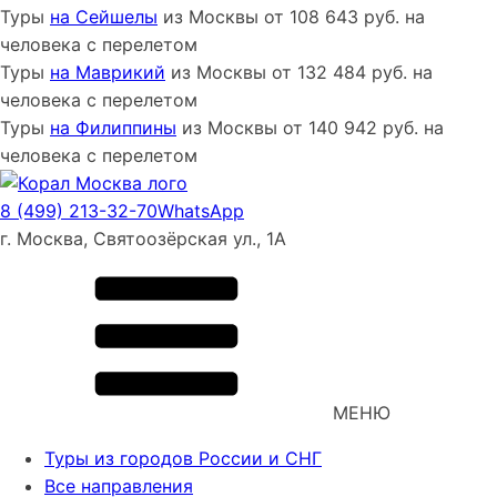
Туры
на Сейшелы
из
Москвы
от
108 643
руб. на
человека с перелетом
Туры
на Маврикий
из
Москвы
от
132 484
руб. на
человека с перелетом
Туры
на Филиппины
из
Москвы
от
140 942
руб. на
человека с перелетом
8 (499) 213-32-70
WhatsApp
г. Москва, Святоозёрская ул., 1А
МЕНЮ
Туры из городов России и СНГ
Все направления