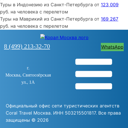
Туры
в Индонезию
из
Санкт-Петербурга
от
123 009
руб. на человека с перелетом
Туры
на Маврикий
из
Санкт-Петербурга
от
169 267
руб. на человека с перелетом
8 (499) 213-32-70
WhatsApp
г.
Москва, Святоозёрская
ул., 1А
Официальный офис сети туристических агентств
Coral Travel Москва. ИНН 503215501817. Все права
защищены ©
2026