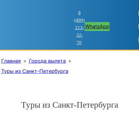
8
(499)
WhatsApp
213-
32-
70
Главная
»
Города вылета
»
Туры из Санкт-Петербурга
Туры из Санкт-Петербурга