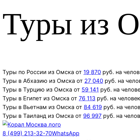
Туры из 
Туры
по России
из
Омска
от
19 870
руб. на чело
Туры
в Абхазию
из
Омска
от
27 040
руб. на чело
Туры
в Турцию
из
Омска
от
59 141
руб. на челов
Туры
в Египет
из
Омска
от
76 113
руб. на челове
Туры
в Вьетнам
из
Омска
от
84 619
руб. на чело
Туры
в Таиланд
из
Омска
от
96 997
руб. на чело
8 (499) 213-32-70
WhatsApp