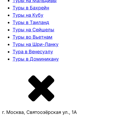
Туры на Мальдивы
Туры в Бахрейн
Туры на Кубу
Туры в Таиланд
Туры на Сейшелы
Туры во Вьетнам
Туры на Шри-Ланку
Тура в Венесуэлу
Туры в Доминикану
г. Москва, Святоозёрская ул., 1А