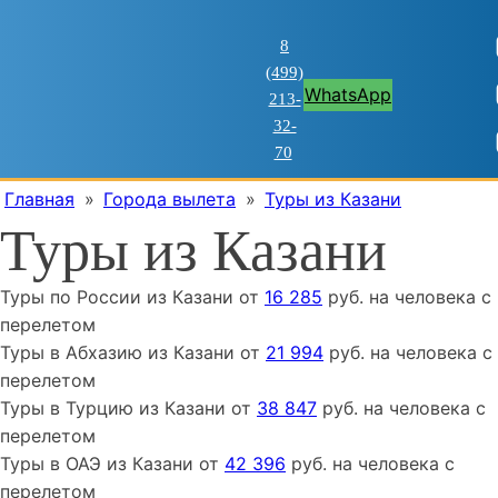
8
(499)
WhatsApp
213-
32-
70
Главная
»
Города вылета
»
Туры из Казани
Туры из Казани
Туры
по России
из
Казани
от
16 285
руб. на человека с
перелетом
Туры
в Абхазию
из
Казани
от
21 994
руб. на человека с
перелетом
Туры
в Турцию
из
Казани
от
38 847
руб. на человека с
перелетом
Туры
в ОАЭ
из
Казани
от
42 396
руб. на человека с
перелетом