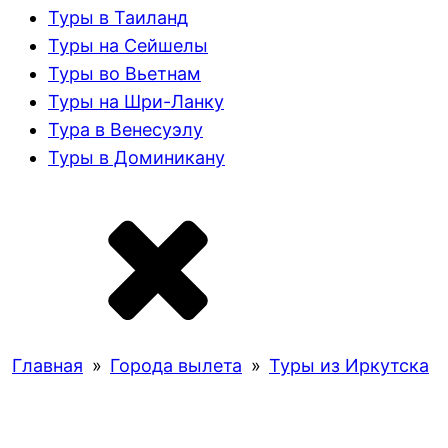
Туры в Таиланд
Туры на Сейшелы
Туры во Вьетнам
Туры на Шри-Ланку
Тура в Венесуэлу
Туры в Доминикану
Главная
»
Города вылета
»
Туры из Иркутска