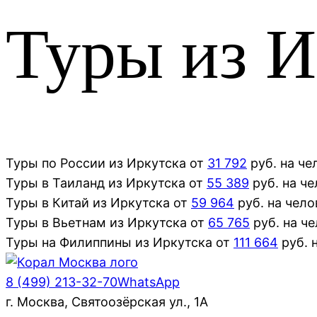
Туры из И
Туры
по России
из
Иркутска
от
31 792
руб. на че
Туры
в Таиланд
из
Иркутска
от
55 389
руб. на ч
Туры
в Китай
из
Иркутска
от
59 964
руб. на чело
Туры
в Вьетнам
из
Иркутска
от
65 765
руб. на ч
Туры
на Филиппины
из
Иркутска
от
111 664
руб. 
8 (499) 213-32-70
WhatsApp
г. Москва, Святоозёрская ул., 1А