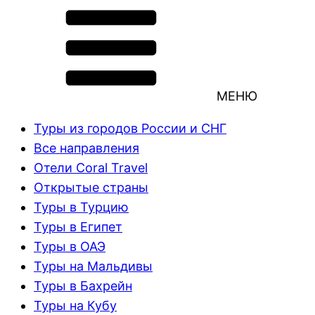
МЕНЮ
Туры из городов России и СНГ
Все направления
Отели Coral Travel
Открытые страны
Туры в Турцию
Туры в Египет
Туры в ОАЭ
Туры на Мальдивы
Туры в Бахрейн
Туры на Кубу