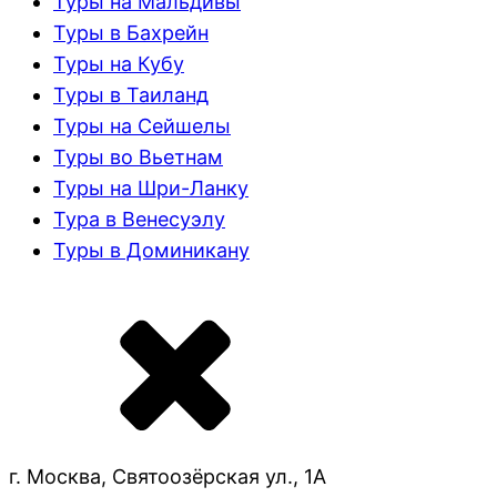
Туры на Мальдивы
Туры в Бахрейн
Туры на Кубу
Туры в Таиланд
Туры на Сейшелы
Туры во Вьетнам
Туры на Шри-Ланку
Тура в Венесуэлу
Туры в Доминикану
г. Москва, Святоозёрская ул., 1А